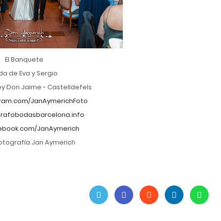
El Banquete
da de Eva y Sergio
ey Don Jaime - Castelldefels
ram.com/JanAymerichFoto
rafobodasbarcelona.info
ebook.com/JanAymerich
Fotografía Jan Aymerich