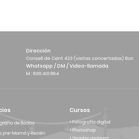
Dirección
Consell de Cent 423 (visitas concertadas) Bcn
Whatsapp / DM / Video-llamada
M.: 608.401.864
cios
Cursos
> Fotografía digital
grafía de Bodas
> Photoshop
s pre-Mamá y Recién
> Graphic motions