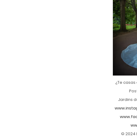
¿Te casas
Pos
Jardins d
www.insta
www.fac
ww
© 2024 