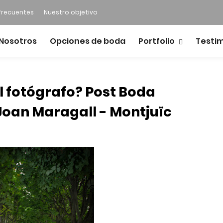
frecuentes
Nuestro objetivo
Nosotros
Opciones de boda
Portfolio
Testi
el fotógrafo? Post Boda
Joan Maragall - Montjuïc