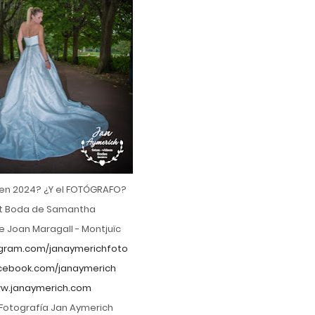
 en 2024? ¿Y el FOTÓGRAFO?
t Boda de Samantha
e Joan Maragall - Montjuïc
gram.com/janaymerichfoto
ebook.com/janaymerich
w.janaymerich.com
Fotografía Jan Aymerich