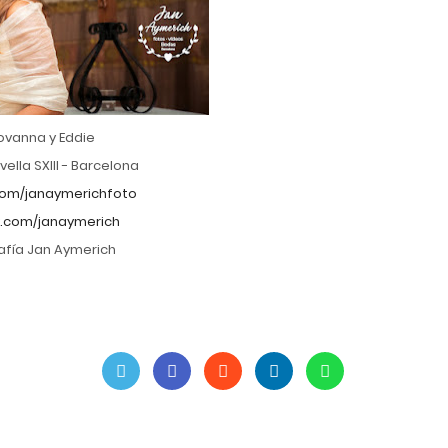
ovanna y Eddie
vella SXIII - Barcelona
om/janaymerichfoto
.com/janaymerich
afía Jan Aymerich