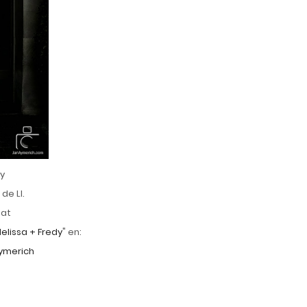
dy
de Ll.
gat
elissa + Fredy
" en:
ymerich