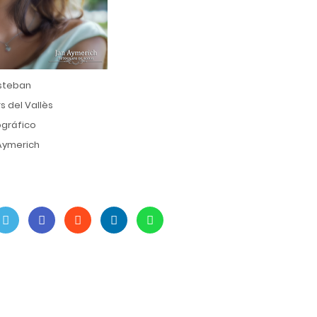
Esteban
rs del Vallès
ográfico
 Aymerich