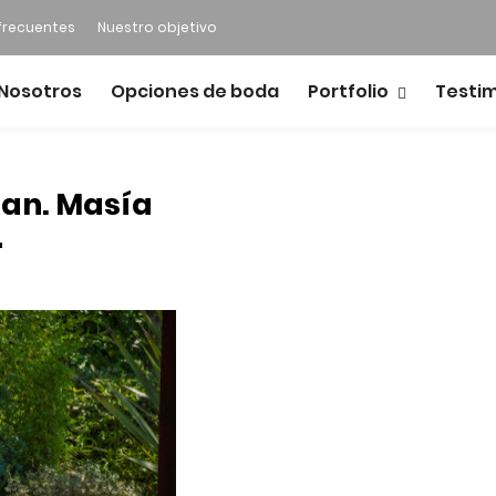
frecuentes
Nuestro objetivo
Nosotros
Opciones de boda
Portfolio
Testi
ian. Masía
r