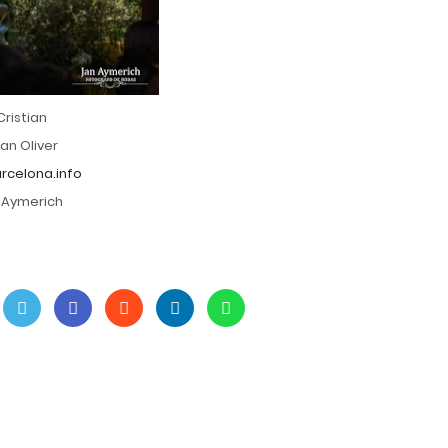
ristian
an Oliver
celona.info
n Aymerich