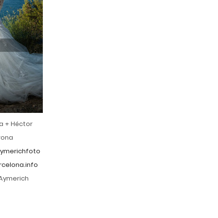
a + Héctor
rona
ymerichfoto
celona.info
 Aymerich