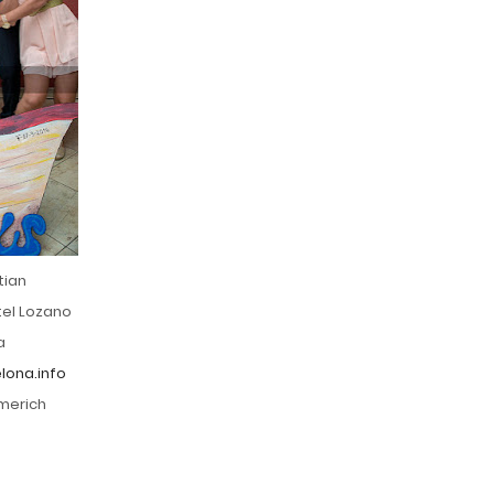
tian
tel Lozano
a
ona.info
ymerich