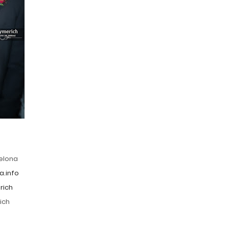
celona
a.info
rich
ich