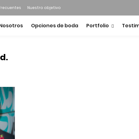
frecuentes
Nuestro objetivo
Nosotros
Opciones de boda
Portfolio
Testi
d.