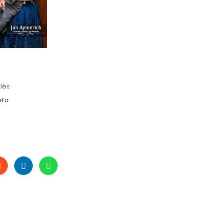
llès
nfo