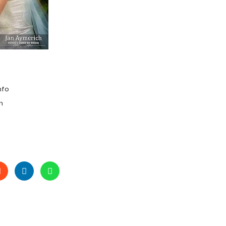
nfo
h