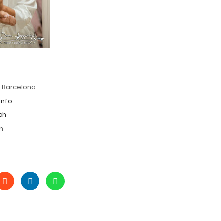
- Barcelona
info
ch
h