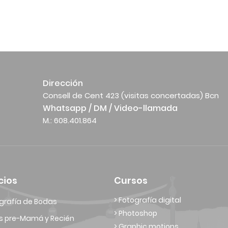
Dirección
Consell de Cent 423 (visitas concertadas) Bcn
Whatsapp / DM / Video-llamada
M.: 608.401.864
cios
Cursos
> Fotografía digital
grafía de Bodas
> Photoshop
s pre-Mamá y Recién
> Graphic motions