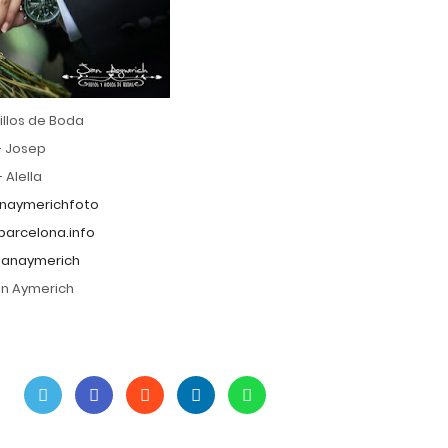
illos de Boda
+ Josep
 Alella
naymerichfoto
arcelona.info
janaymerich
an Aymerich