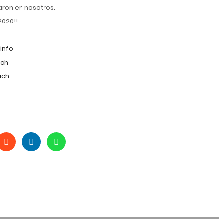
aron en nosotros.
2020!!
info
ich
ich