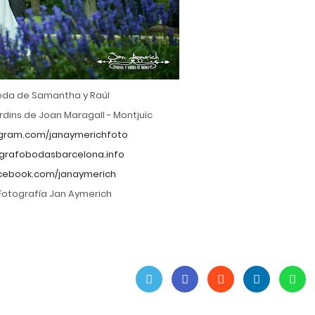
oda de Samantha y Raúl
rdins de Joan Maragall - Montjuïc
gram.com/janaymerichfoto
grafobodasbarcelona.info
ebook.com/janaymerich
Fotografía Jan Aymerich