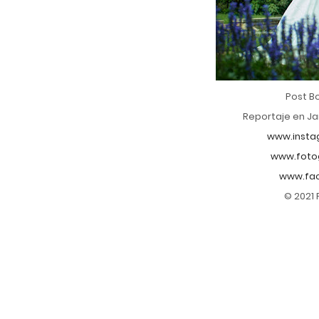
Post B
Reportaje en Ja
www.insta
www.foto
www.fac
© 2021 