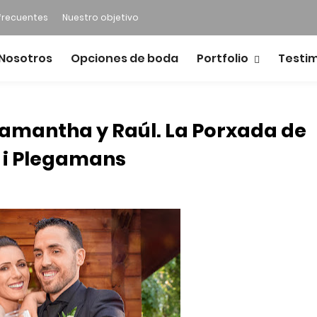
frecuentes
Nuestro objetivo
Nosotros
Opciones de boda
Portfolio
Testi
Samantha y Raúl. La Porxada de
à i Plegamans