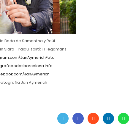
de Boda de Samantha y Raúl
n Sidro - Palau-solità i Plegamans
gram.com/JanAymerichFoto
grafobodasbarcelona.info
ebook.com/JanAymerich
Fotografía Jan Aymerich