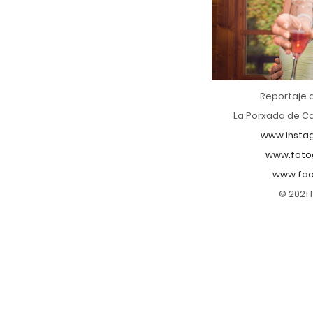
Reportaje 
La Porxada de Ca
www.insta
www.foto
www.fac
© 2021 