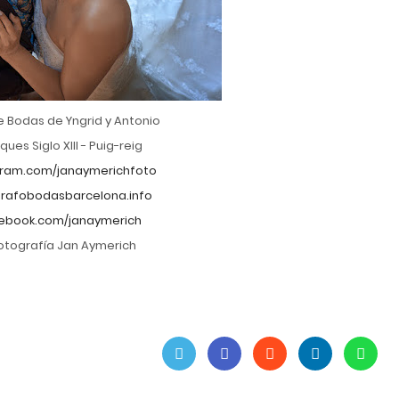
e Bodas de Yngrid y Antonio
ues Siglo XIII - Puig-reig
ram.com/janaymerichfoto
rafobodasbarcelona.info
ebook.com/janaymerich
Fotografía Jan Aymerich