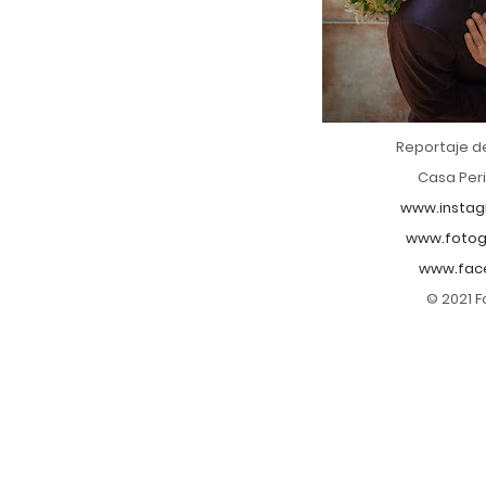
Reportaje d
Casa Periq
www.instag
www.fotog
www.fac
© 2021 