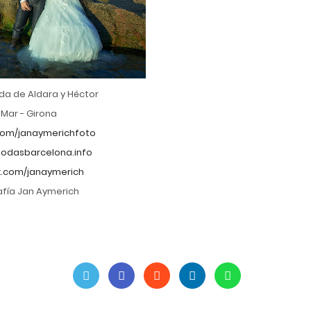
da de Aldara y Héctor
 Mar - Girona
om/janaymerichfoto
odasbarcelona.info
.com/janaymerich
afía Jan Aymerich