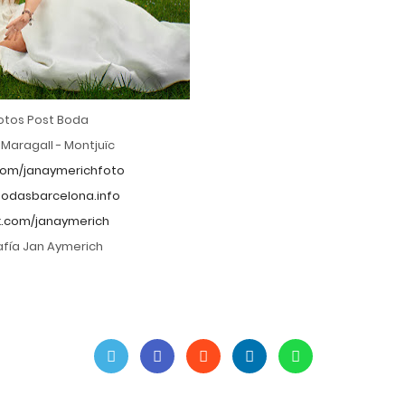
otos Post Boda
 Maragall - Montjuïc
om/janaymerichfoto
odasbarcelona.info
.com/janaymerich
afía Jan Aymerich