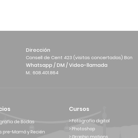
Dirección
Consell de Cent 423 (visitas concertadas) Bcn
Whatsapp / DM / Video-llamada
M.: 608.401.864
cios
Cursos
> Fotografía digital
grafía de Bodas
> Photoshop
s pre-Mamá y Recién
> Graphic motions