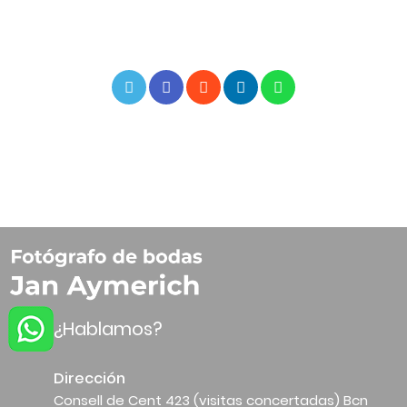
¿Hablamos?
Dirección
Consell de Cent 423 (visitas concertadas) Bcn