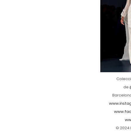
Colecci
de
Barcelona
www.insta
www.fac
ww
© 2024 