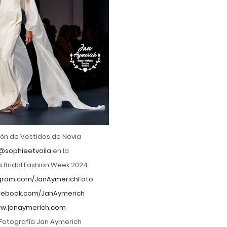
ón de Vestidos de Novia
@sophieetvoila
en la
 Bridal Fashion Week 2024
gram.com/JanAymerichFoto
ebook.com/JanAymerich
w.janaymerich.com
Fotografía Jan Aymerich