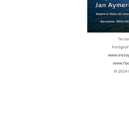
Te ca
Fotógraf
www.insta
www.fac
© 2024 