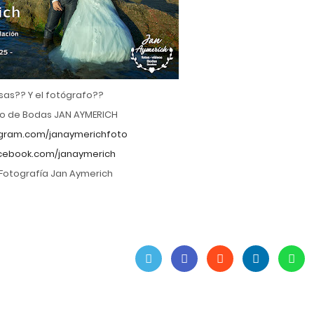
sas?? Y el fotógrafo??
o de Bodas JAN AYMERICH
gram.com/janaymerichfoto
ebook.com/janaymerich
Fotografía Jan Aymerich