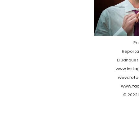
Pr
Reportaj
El Banquet
www.insta
www.foto
www.fac
© 2022 