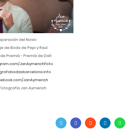
eparación del Novio
e de Boda de Pepi y Raúl
 de Premià - Premià de Dalt
gram.com/JanAymerichFoto
grafobodasbarcelona.info
ebook.com/JanAymerich
Fotografía Jan Aymerich