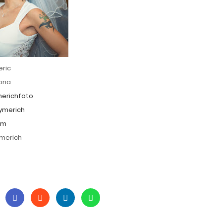
eric
lona
erichfoto
ymerich
om
ymerich