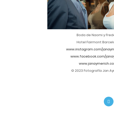
Boda de Naomi y Fred
Hotel Fairmont Barce
www.instagram.com/janaym
www.facebook.com/jana
www.janaymerich.c
© 2023 Fotografía Jan A