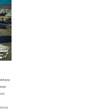
chfoto
ich
ich
elona,