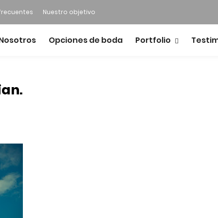
frecuentes
Nuestro objetivo
Nosotros
Opciones de boda
Portfolio
Testi
ian.