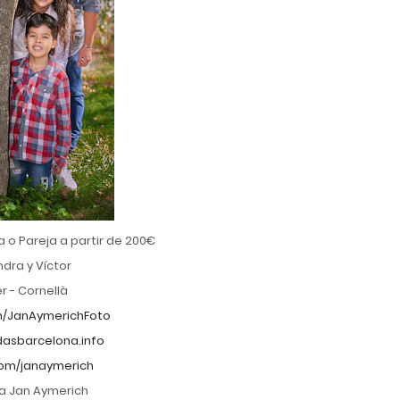
a o Pareja a partir de 200€
ndra y Víctor
 - Cornellà
/JanAymerichFoto
asbarcelona.info
om/janaymerich
ía Jan Aymerich