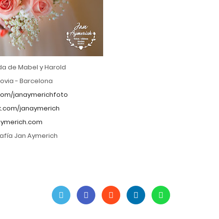
da de Mabel y Harold
ovia - Barcelona
om/janaymerichfoto
.com/janaymerich
ymerich.com
afía Jan Aymerich