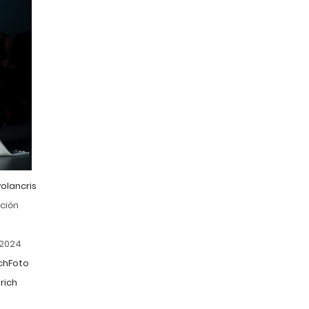
olancris
cción
a
 2024
chFoto
rich