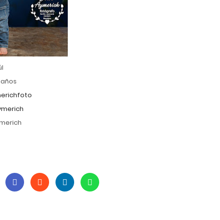
úl
eaños
erichfoto
ymerich
ymerich