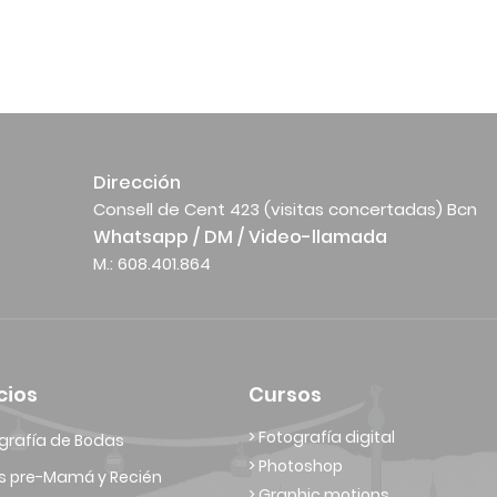
Dirección
Consell de Cent 423 (visitas concertadas) Bcn
Whatsapp / DM / Video-llamada
M.: 608.401.864
cios
Cursos
> Fotografía digital
grafía de Bodas
> Photoshop
s pre-Mamá y Recién
> Graphic motions