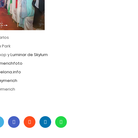
arlos
a Park
hop y
Luminar de Skylum
merichfoto
lona.info
aymerich
Aymerich