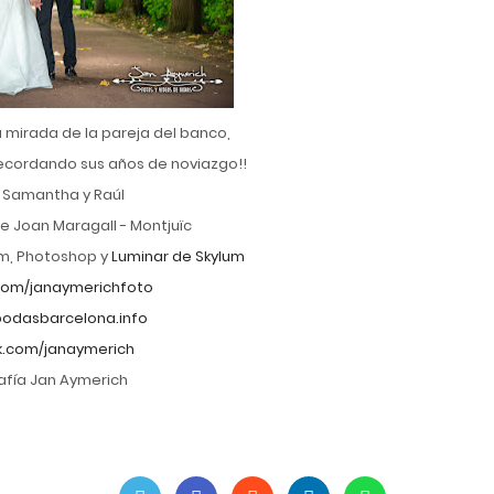
 mirada de la pareja del banco,
ecordando sus años de noviazgo!!
 Samantha y Raúl
e Joan Maragall - Montjuïc
om, Photoshop y
Luminar de Skylum
com/janaymerichfoto
odasbarcelona.info
.com/janaymerich
afía Jan Aymerich